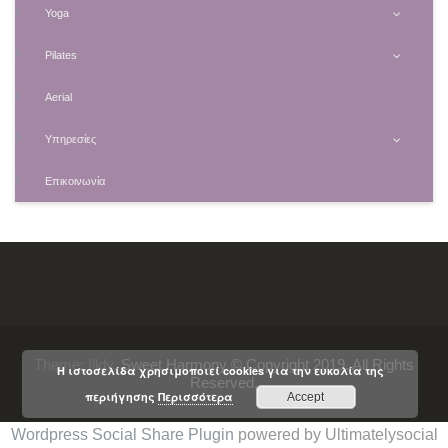
Yoga
Pilates
Aerial
Υπηρεσίες
Επικοινωνία
Theme:
Illdy
.
Sweet Harmony © Copyright 2019. All Rights
Η ιστοσελίδα χρησιμοποιεί cookies για την ευκολία της
Reserved.
περιήγησης
Περισσότερα
Accept
Wordpress Social Share Plugin
powered by Ultimatelysocial