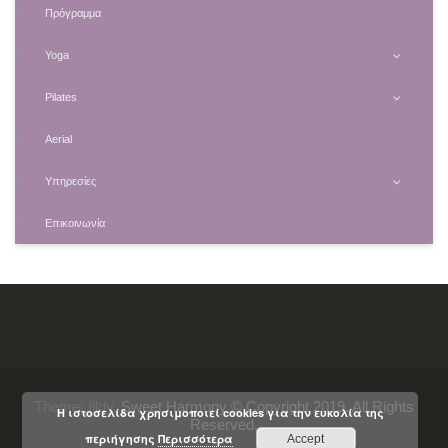
Πρόγραμμα
Yoga
Pilates
Aerial
Υπηρεσίες
Επικοινωνία
Theme:
Illdy
.
Sweet Harmony © Copyright 2019. All Rights
Η ιστοσελίδα χρησιμοποιεί cookies για την ευκολία της
Reserved.
περιήγησης
Περισσότερα
Accept