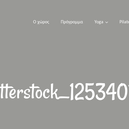
Ο χώρος
Πρόγραμμα
Yoga
Pilat
tterstock_12534