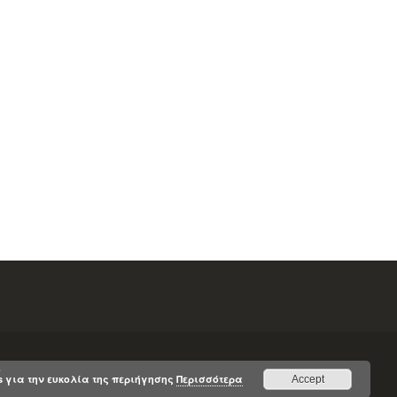
.
s για την ευκολία της περιήγησης
Περισσότερα
Accept